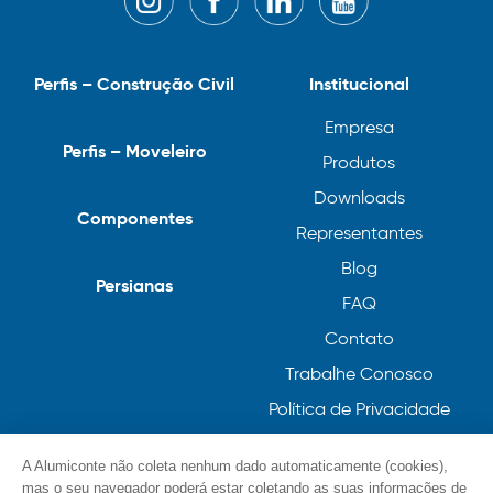
Perfis – Construção Civil
Institucional
Empresa
Perfis – Moveleiro
Produtos
Downloads
Componentes
Representantes
Blog
Persianas
FAQ
Contato
Trabalhe Conosco
Política de Privacidade
Política de Cookies
A Alumiconte não coleta nenhum dado automaticamente (cookies),
mas o seu navegador poderá estar coletando as suas informações de