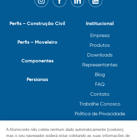
Perfis – Construção Civil
Institucional
Empresa
Perfis – Moveleiro
Produtos
Downloads
Componentes
Representantes
Blog
Persianas
FAQ
Contato
Trabalhe Conosco
Política de Privacidade
Política de Cookies
A Alumiconte não coleta nenhum dado automaticamente (cookies),
mas o seu navegador poderá estar coletando as suas informações de