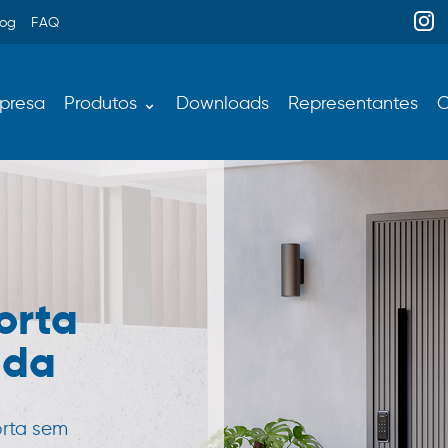
log
FAQ
presa
Produtos ⌄
Downloads
Representantes
C
orta
ada
orta sem