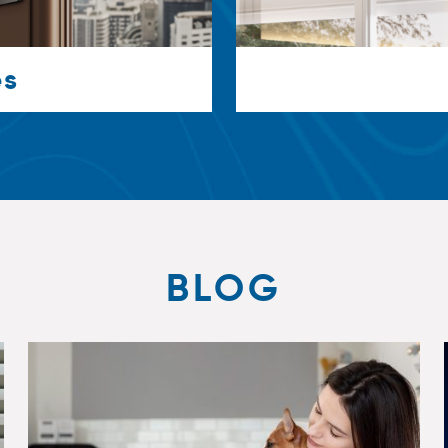
es
BLOG