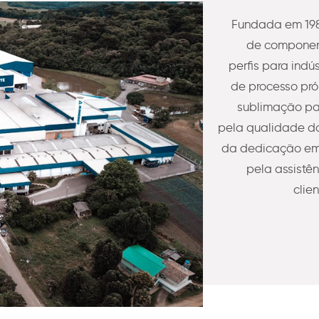
Fundada em 198
de component
perfis para indú
de processo pró
sublimação pa
pela qualidade do
da dedicação em 
pela assistê
clie