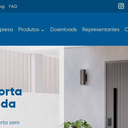
log
FAQ
presa
Produtos ⌄
Downloads
Representantes
C
orta
ada
orta sem