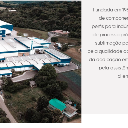
Fundada em 198
de component
perfis para indú
de processo pró
sublimação pa
pela qualidade do
da dedicação em 
pela assistê
clie