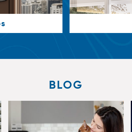
es
BLOG