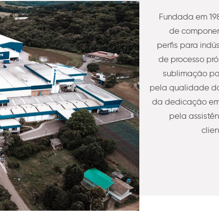
Fundada em 198
de component
perfis para indú
de processo pró
sublimação pa
pela qualidade do
da dedicação em 
pela assistê
clie