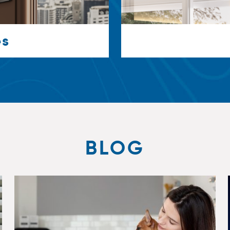
es
BLOG