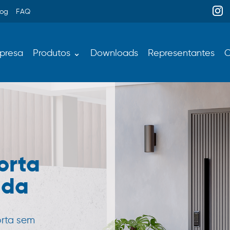
log
FAQ
presa
Produtos ⌄
Downloads
Representantes
C
orta
ada
orta sem