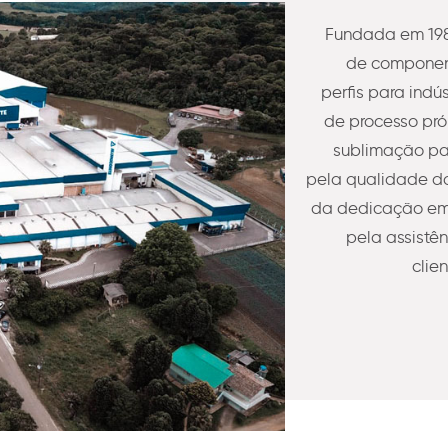
Fundada em 198
de component
perfis para indú
de processo pró
sublimação pa
pela qualidade do
da dedicação em 
pela assistê
clie