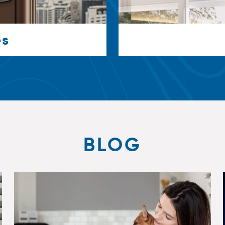
es
BLOG