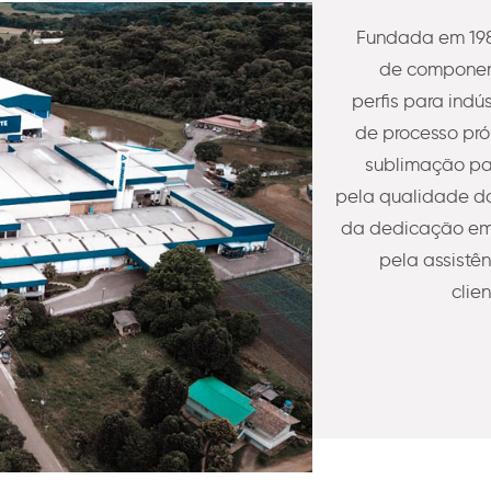
Fundada em 198
de component
perfis para indú
de processo pró
sublimação pa
pela qualidade do
da dedicação em 
pela assistê
clie