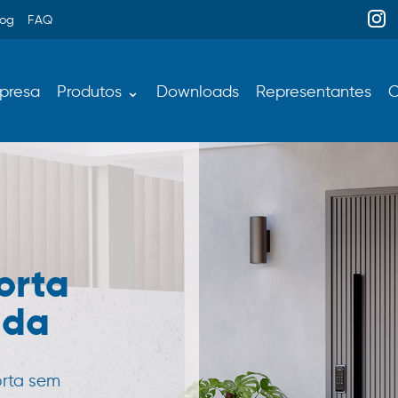
log
FAQ
presa
Produtos ⌄
Downloads
Representantes
C
orta
ada
orta sem