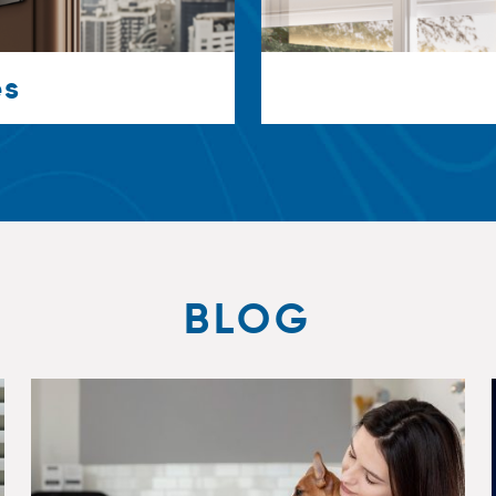
es
BLOG