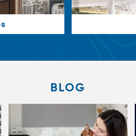
es
BLOG