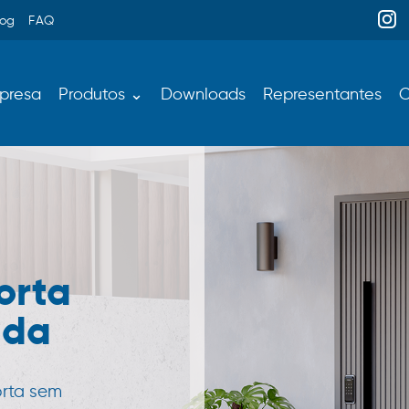
log
FAQ
presa
Produtos ⌄
Downloads
Representantes
C
orta
ada
orta sem