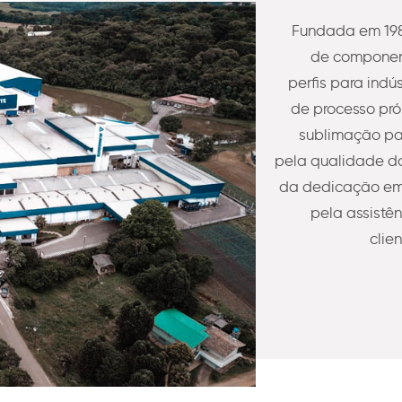
Fundada em 198
de component
perfis para indú
de processo pró
sublimação pa
pela qualidade do
da dedicação em 
pela assistê
clie