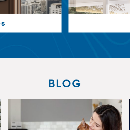
es
BLOG