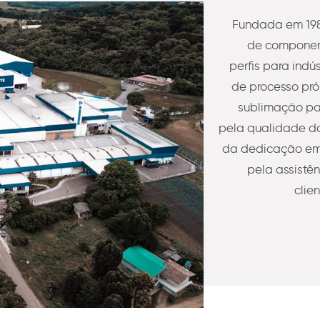
Fundada em 198
de component
perfis para indú
de processo pró
sublimação pa
pela qualidade do
da dedicação em 
pela assistê
clie