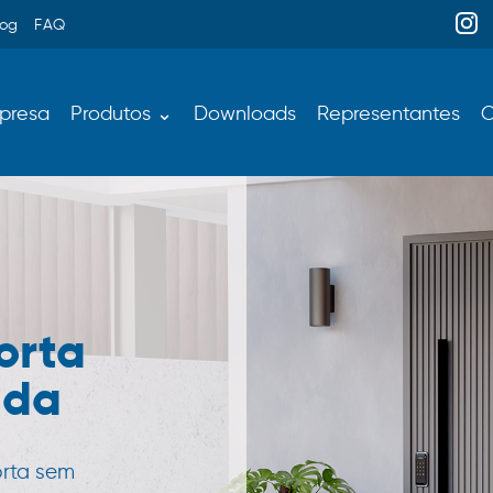
log
FAQ
presa
Produtos ⌄
Downloads
Representantes
C
orta
ada
orta sem