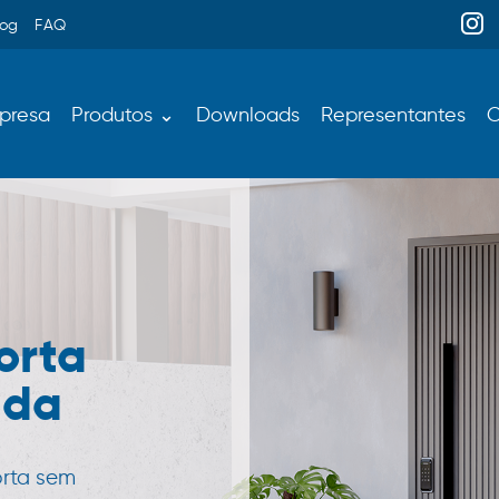
log
FAQ
presa
Produtos ⌄
Downloads
Representantes
C
orta
ada
orta sem