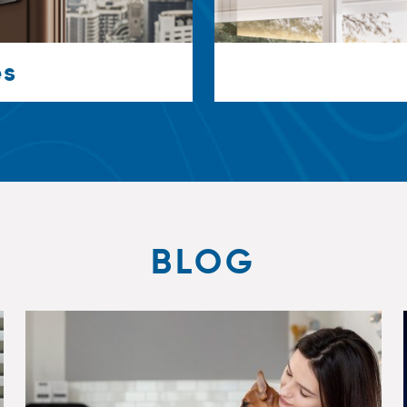
es
BLOG