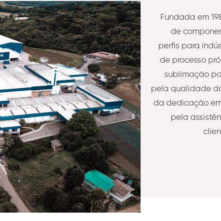
Fundada em 198
de component
perfis para indú
de processo pró
sublimação pa
pela qualidade do
da dedicação em 
pela assistê
clie