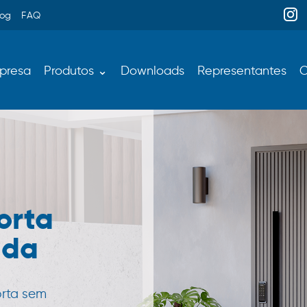
log
FAQ
presa
Produtos ⌄
Downloads
Representantes
C
orta
ada
orta sem