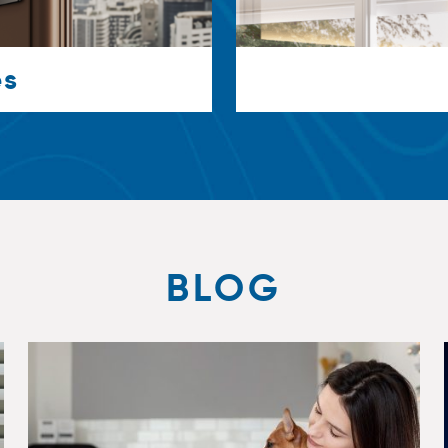
es
BLOG