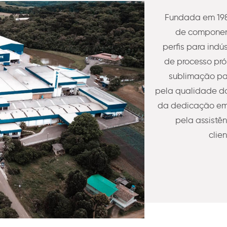
Fundada em 198
de component
perfis para indú
de processo pró
sublimação pa
pela qualidade do
da dedicação em 
pela assistê
clie