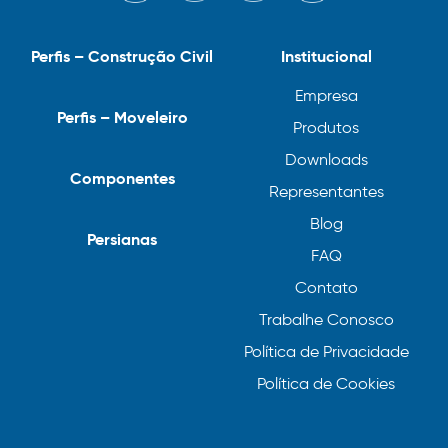
Perfis – Construção Civil
Institucional
Empresa
Perfis – Moveleiro
Produtos
Downloads
Componentes
Representantes
Blog
Persianas
FAQ
Contato
Trabalhe Conosco
Política de Privacidade
Política de Cookies
A Alumiconte não coleta nenhum dado automaticamente (cookies),
mas o seu navegador poderá estar coletando as suas informações de
navegação (cookies de terceiros). Veja mais detalhes em nossa