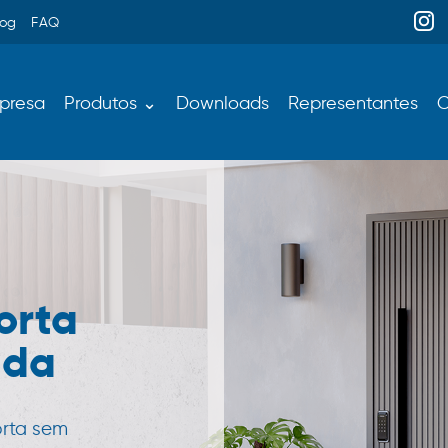
log
FAQ
presa
Produtos ⌄
Downloads
Representantes
C
orta
ada
orta sem