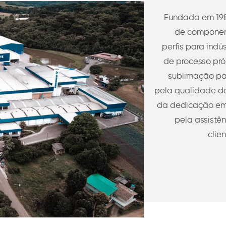
Fundada em 198
de component
perfis para indú
de processo pró
sublimação pa
pela qualidade do
da dedicação em 
pela assistê
clie