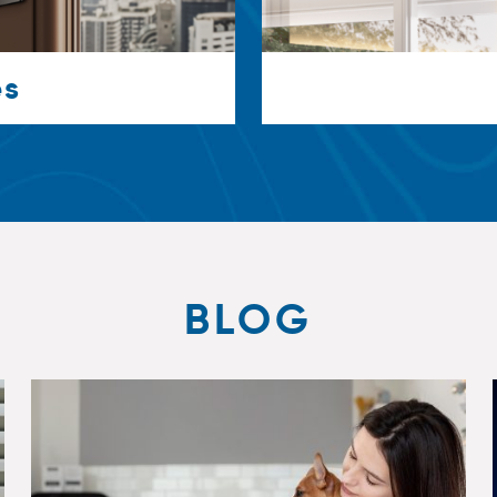
es
BLOG