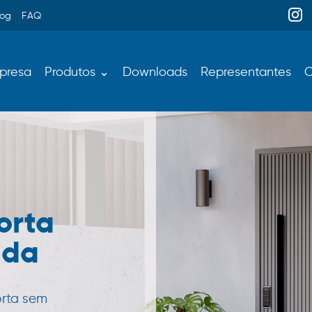
log
FAQ
presa
Produtos ⌄
Downloads
Representantes
C
orta
ada
orta sem