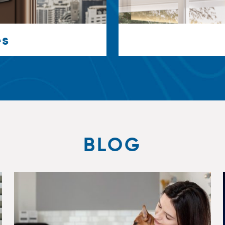
es
BLOG