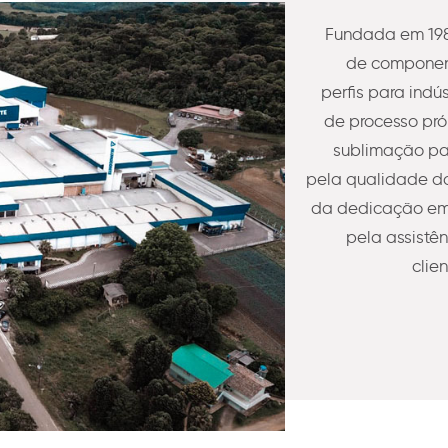
Fundada em 198
de component
perfis para indú
de processo pró
sublimação pa
pela qualidade do
da dedicação em 
pela assistê
clie