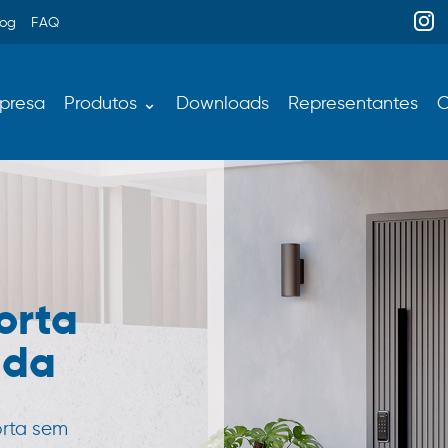
log
FAQ
presa
Produtos ⌄
Downloads
Representantes
C
orta
ada
orta sem