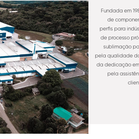
Fundada em 198
de component
perfis para indú
de processo pró
sublimação pa
pela qualidade do
da dedicação em 
pela assistê
clie