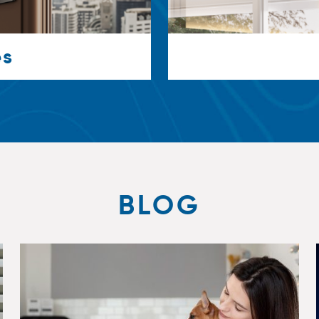
es
BLOG