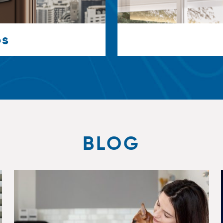
es
BLOG