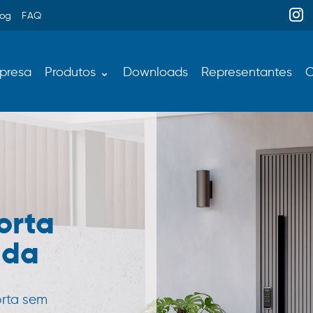
log
FAQ
presa
Produtos ⌄
Downloads
Representantes
C
orta
ada
orta sem