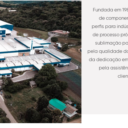
Fundada em 198
de component
perfis para indú
de processo pró
sublimação pa
pela qualidade do
da dedicação em 
pela assistê
clie