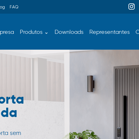
log
FAQ
presa
Produtos ⌄
Downloads
Representantes
C
orta
ada
orta sem