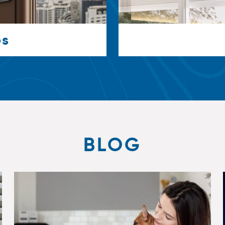
es
BLOG