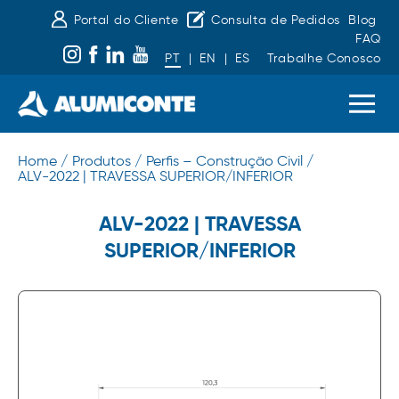
Portal do Cliente
Consulta de Pedidos
Blog
FAQ
PT
|
EN
|
ES
Trabalhe Conosco
Home /
Produtos /
Perfis – Construção Civil /
ALV-2022 | TRAVESSA SUPERIOR/INFERIOR
ALV-2022 | TRAVESSA
SUPERIOR/INFERIOR