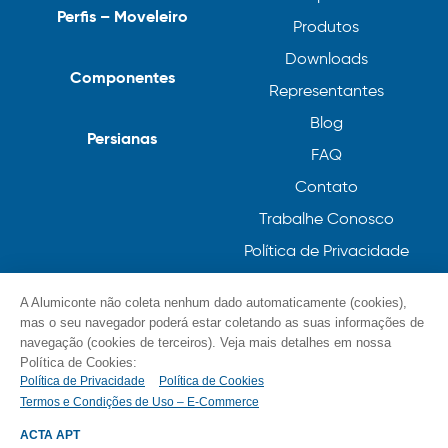
Perfis – Moveleiro
Produtos
Downloads
Componentes
Representantes
Blog
Persianas
FAQ
Contato
Trabalhe Conosco
Política de Privacidade
Política de Cookies
A Alumiconte não coleta nenhum dado automaticamente (cookies),
mas o seu navegador poderá estar coletando as suas informações de
navegação (cookies de terceiros). Veja mais detalhes em nossa
Política de Cookies:
Política de Privacidade
Política de Cookies
Termos e Condições de Uso – E-Commerce
© Alumiconte, Grande como as minhas ideias /
Componentes, Perfis e Persianas 2023
ACTA APT