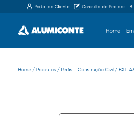
Portal do Cliente
Consulta de Pedidos
B
Home
Em
Home /
Produtos /
Perfis – Construção Civil /
BXT-4