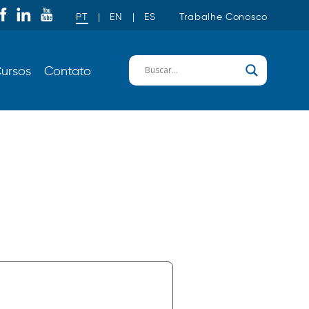
PT
|
EN
|
ES
Trabalhe Conosco
ursos
Contato