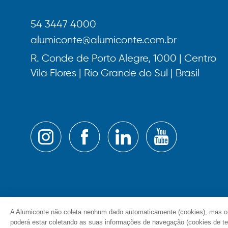
54 3447 4000
alumiconte@alumiconte.com.br
R. Conde de Porto Alegre, 1000 | Centro
Vila Flores | Rio Grande do Sul | Brasil
A Alumiconte não coleta nenhum dado automaticamente (cookies), mas o
poderá estar coletando as suas informações de navegação (cookies de ter