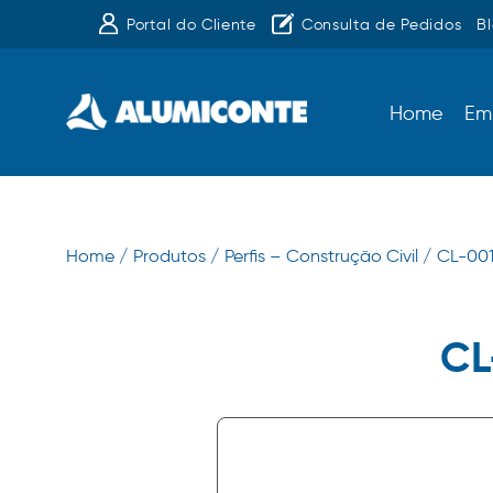
Portal do Cliente
Consulta de Pedidos
B
Home
Em
Home /
Produtos /
Perfis – Construção Civil /
CL-00
CL