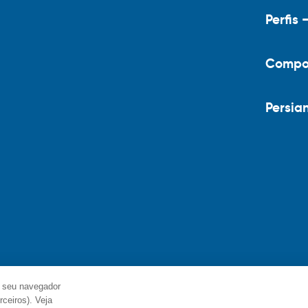
Perfis 
Compo
Persia
 seu navegador
ceiros). Veja