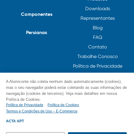
Downloads
Componentes
Representantes
Blog
Persianas
FAQ
Contato
Trabalhe Conosco
Política de Privacidade
Política de Cookies
A Alumiconte não coleta nenhum dado automaticamente (cookies),
mas o seu navegador poderá estar coletando as suas informações de
navegação (cookies de terceiros). Veja mais detalhes em nossa
Política de Cookies:
Política de Privacidade
Política de Cookies
Termos e Condições de Uso – E-Commerce
© Alumiconte, Grande como as minhas ideias /
Componentes, Perfis e Persianas 2023
ACTA APT