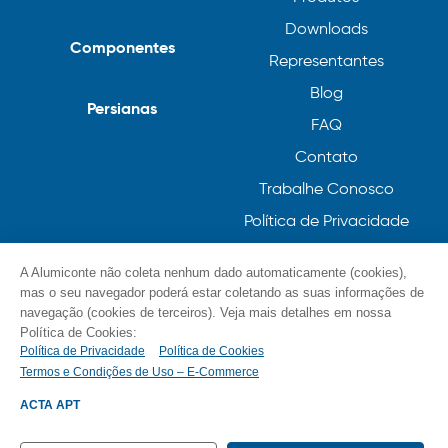
Downloads
Componentes
Representantes
Blog
Persianas
FAQ
Contato
Trabalhe Conosco
Política de Privacidade
Política de Cookies
A Alumiconte não coleta nenhum dado automaticamente (cookies),
mas o seu navegador poderá estar coletando as suas informações de
navegação (cookies de terceiros). Veja mais detalhes em nossa
Política de Cookies:
Política de Privacidade
Política de Cookies
Termos e Condições de Uso – E-Commerce
© Alumiconte, Grande como as minhas ideias /
Componentes, Perfis e Persianas 2023
ACTA APT