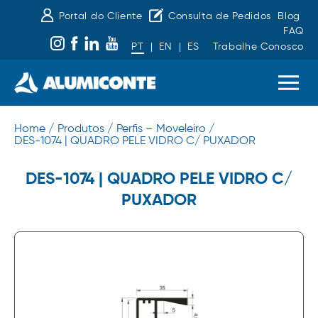
Portal do Cliente
Consulta de Pedidos
Blog
FAQ
PT
|
EN
|
ES
Trabalhe Conosco
Home /
Produtos /
Perfis – Moveleiro /
DES-1074 | QUADRO PELE VIDRO C/ PUXADOR
DES-1074 | QUADRO PELE VIDRO C/
PUXADOR