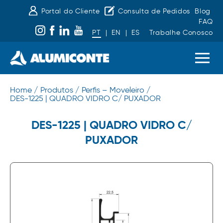
Portal do Cliente
Consulta de Pedidos
Blog
FAQ
PT
|
EN
|
ES
Trabalhe Conosco
Home /
Produtos /
Perfis – Moveleiro /
DES-1225 | QUADRO VIDRO C/ PUXADOR
DES-1225 | QUADRO VIDRO C/
PUXADOR