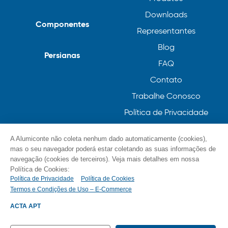
Downloads
Componentes
Representantes
Blog
Persianas
FAQ
Contato
Trabalhe Conosco
Política de Privacidade
Política de Cookies
A Alumiconte não coleta nenhum dado automaticamente (cookies),
mas o seu navegador poderá estar coletando as suas informações de
navegação (cookies de terceiros). Veja mais detalhes em nossa
Política de Cookies:
Política de Privacidade
Política de Cookies
Termos e Condições de Uso – E-Commerce
© Alumiconte, Grande como as minhas ideias /
Componentes, Perfis e Persianas 2023
ACTA APT