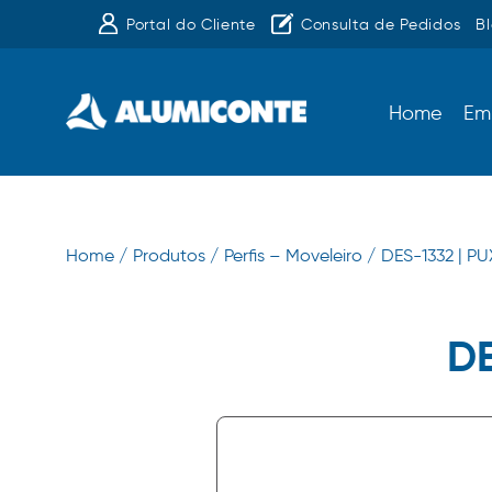
Portal do Cliente
Consulta de Pedidos
B
Home
Em
Home /
Produtos /
Perfis – Moveleiro /
DES-1332 | P
DE