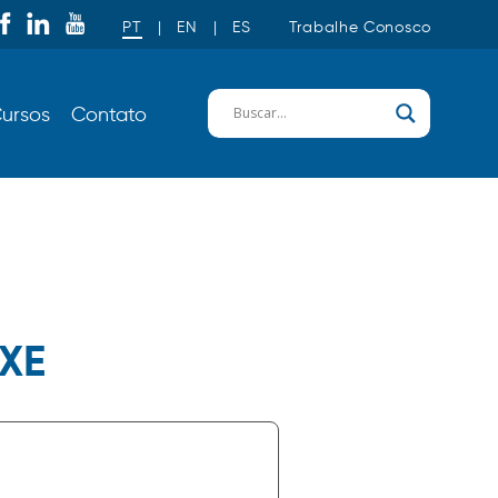
PT
|
EN
|
ES
Trabalhe Conosco
ursos
Contato
IXE