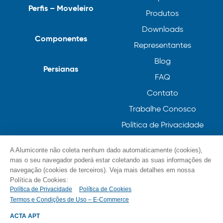
Perfis – Moveleiro
Produtos
Downloads
Componentes
Representantes
Blog
Persianas
FAQ
Contato
Trabalhe Conosco
Política de Privacidade
Política de Cookies
A Alumiconte não coleta nenhum dado automaticamente (cookies),
mas o seu navegador poderá estar coletando as suas informações de
navegação (cookies de terceiros). Veja mais detalhes em nossa
Política de Cookies:
Política de Privacidade
Política de Cookies
Termos e Condições de Uso – E-Commerce
© Alumiconte, Grande como as minhas ideias /
Componentes, Perfis e Persianas 2023
ACTA APT