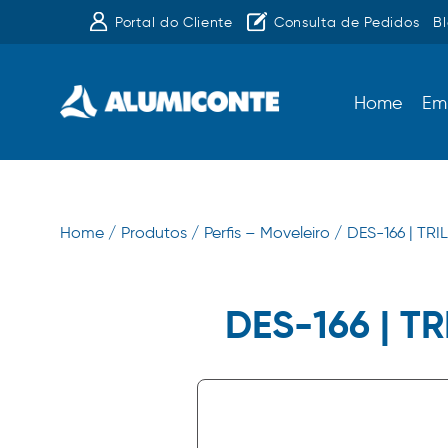
Portal do Cliente
Consulta de Pedidos
B
Home
Em
Home /
Produtos /
Perfis – Moveleiro /
DES-166 | T
DES-166 | 