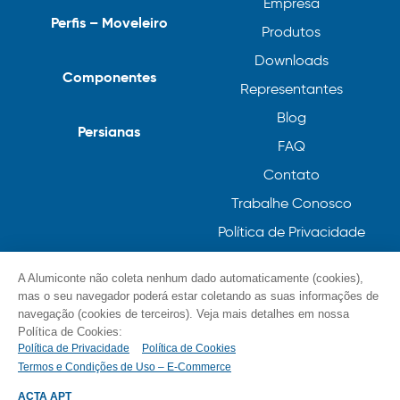
Empresa
Perfis – Moveleiro
Produtos
Downloads
Componentes
Representantes
Blog
Persianas
FAQ
Contato
Trabalhe Conosco
Política de Privacidade
Política de Cookies
A Alumiconte não coleta nenhum dado automaticamente (cookies),
mas o seu navegador poderá estar coletando as suas informações de
navegação (cookies de terceiros). Veja mais detalhes em nossa
Política de Cookies:
Política de Privacidade
Política de Cookies
Termos e Condições de Uso – E-Commerce
© Alumiconte, Grande como as minhas ideias /
Componentes, Perfis e Persianas 2023
ACTA APT