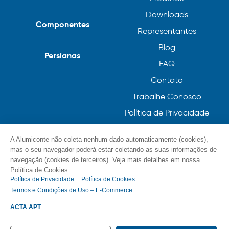
Downloads
Componentes
Representantes
Blog
Persianas
FAQ
Contato
Trabalhe Conosco
Política de Privacidade
Política de Cookies
A Alumiconte não coleta nenhum dado automaticamente (cookies),
mas o seu navegador poderá estar coletando as suas informações de
navegação (cookies de terceiros). Veja mais detalhes em nossa
Política de Cookies:
Política de Privacidade
Política de Cookies
Termos e Condições de Uso – E-Commerce
© Alumiconte, Grande como as minhas ideias /
Componentes, Perfis e Persianas 2023
ACTA APT