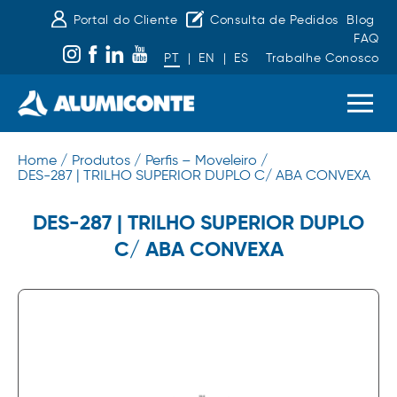
Portal do Cliente
Consulta de Pedidos
Blog
FAQ
PT
|
EN
|
ES
Trabalhe Conosco
Home /
Produtos /
Perfis – Moveleiro /
DES-287 | TRILHO SUPERIOR DUPLO C/ ABA CONVEXA
DES-287 | TRILHO SUPERIOR DUPLO
C/ ABA CONVEXA