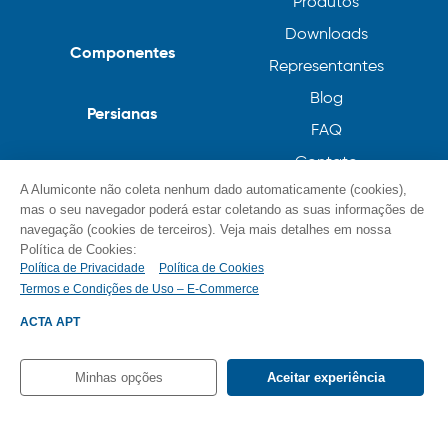
Produtos
Downloads
Componentes
Representantes
Blog
Persianas
FAQ
Contato
A Alumiconte não coleta nenhum dado automaticamente (cookies),
Trabalhe Conosco
mas o seu navegador poderá estar coletando as suas informações de
Política de Privacidade
navegação (cookies de terceiros). Veja mais detalhes em nossa
Política de Cookies:
Política de Cookies
Política de Privacidade
Política de Cookies
Termos e Condições de Uso – E-Commerce
ACTA APT
Minhas opções
Aceitar experiência
© Alumiconte, Grande como as minhas ideias /
Componentes, Perfis e Persianas 2023