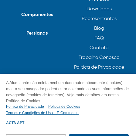
Downloads
Componentes
Representantes
Blog
Persianas
FAQ
Contato
Trabalhe Conosco
Política de Privacidade
Política de Cookies
A Alumiconte não coleta nenhum dado automaticamente (cookies),
mas o seu navegador poderá estar coletando as suas informações de
navegação (cookies de terceiros). Veja mais detalhes em nossa
Política de Cookies:
Política de Privacidade
Política de Cookies
Termos e Condições de Uso – E-Commerce
© Alumiconte, Grande como as minhas ideias /
Componentes, Perfis e Persianas 2023
ACTA APT