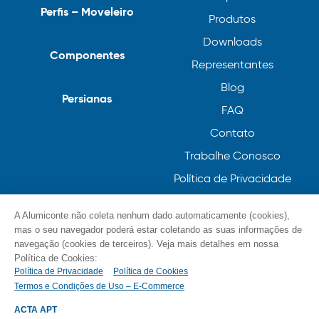
Perfis – Moveleiro
Produtos
Downloads
Componentes
Representantes
Blog
Persianas
FAQ
Contato
Trabalhe Conosco
Política de Privacidade
Política de Cookies
A Alumiconte não coleta nenhum dado automaticamente (cookies),
mas o seu navegador poderá estar coletando as suas informações de
navegação (cookies de terceiros). Veja mais detalhes em nossa
Política de Cookies:
Política de Privacidade
Política de Cookies
Termos e Condições de Uso – E-Commerce
© Alumiconte, Grande como as minhas ideias /
Componentes, Perfis e Persianas 2023
ACTA APT