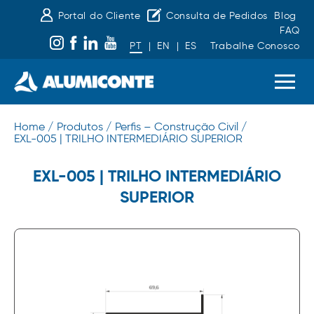
Portal do Cliente
Consulta de Pedidos
Blog
FAQ
PT
|
EN
|
ES
Trabalhe Conosco
Home /
Produtos /
Perfis – Construção Civil /
EXL-005 | TRILHO INTERMEDIÁRIO SUPERIOR
EXL-005 | TRILHO INTERMEDIÁRIO
SUPERIOR