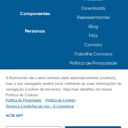
Downloads
Componentes
Representantes
Blog
Persianas
FAQ
Contato
Trabalhe Conosco
Política de Privacidade
Política de Cookies
A Alumiconte não coleta nenhum dado automaticamente (cookies),
mas o seu navegador poderá estar coletando as suas informações de
navegação (cookies de terceiros). Veja mais detalhes em nossa
Política de Cookies:
Política de Privacidade
Política de Cookies
Termos e Condições de Uso – E-Commerce
© Alumiconte, Grande como as minhas ideias /
Componentes, Perfis e Persianas 2023
ACTA APT