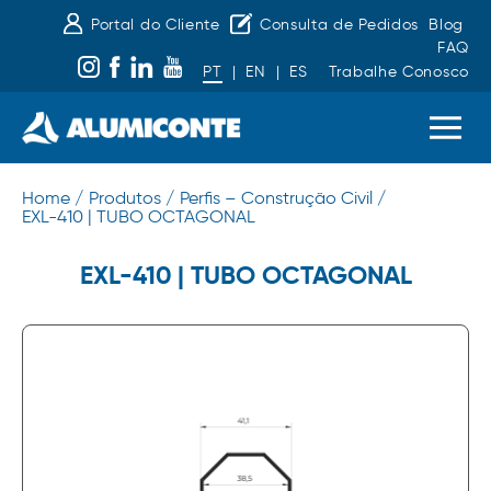
Portal do Cliente
Consulta de Pedidos
Blog
FAQ
PT
|
EN
|
ES
Trabalhe Conosco
Home /
Produtos /
Perfis – Construção Civil /
EXL-410 | TUBO OCTAGONAL
EXL-410 | TUBO OCTAGONAL