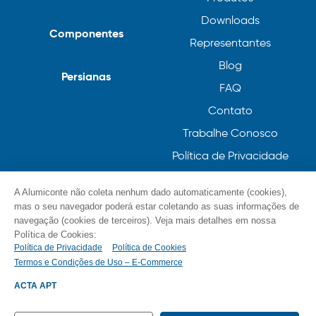
Downloads
Componentes
Representantes
Blog
Persianas
FAQ
Contato
Trabalhe Conosco
Política de Privacidade
Política de Cookies
A Alumiconte não coleta nenhum dado automaticamente (cookies),
mas o seu navegador poderá estar coletando as suas informações de
navegação (cookies de terceiros). Veja mais detalhes em nossa
Política de Cookies:
Política de Privacidade
Política de Cookies
Termos e Condições de Uso – E-Commerce
© Alumiconte, Grande como as minhas ideias /
Componentes, Perfis e Persianas 2023
ACTA APT