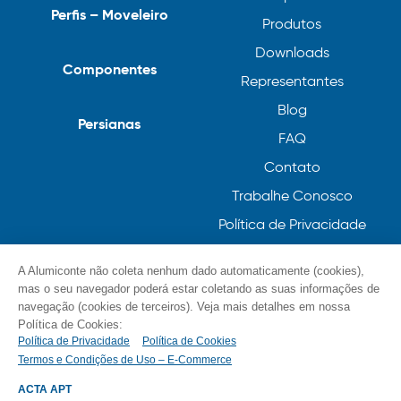
Perfis – Moveleiro
Produtos
Downloads
Componentes
Representantes
Blog
Persianas
FAQ
Contato
Trabalhe Conosco
Política de Privacidade
Política de Cookies
A Alumiconte não coleta nenhum dado automaticamente (cookies),
mas o seu navegador poderá estar coletando as suas informações de
navegação (cookies de terceiros). Veja mais detalhes em nossa
Política de Cookies:
Política de Privacidade
Política de Cookies
Termos e Condições de Uso – E-Commerce
© Alumiconte, Grande como as minhas ideias /
Componentes, Perfis e Persianas 2023
ACTA APT