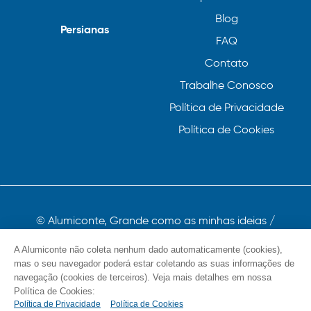
Blog
Persianas
FAQ
Contato
Trabalhe Conosco
Política de Privacidade
Política de Cookies
© Alumiconte, Grande como as minhas ideias /
Componentes, Perfis e Persianas 2023
A Alumiconte não coleta nenhum dado automaticamente (cookies),
mas o seu navegador poderá estar coletando as suas informações de
navegação (cookies de terceiros). Veja mais detalhes em nossa
Política de Cookies:
Política de Privacidade
Política de Cookies