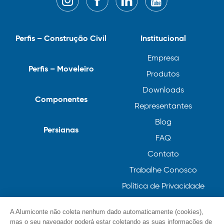
Perfis – Construção Civil
Institucional
Empresa
Perfis – Moveleiro
Produtos
Downloads
Componentes
Representantes
Blog
Persianas
FAQ
Contato
Trabalhe Conosco
Política de Privacidade
Política de Cookies
A Alumiconte não coleta nenhum dado automaticamente (cookies),
mas o seu navegador poderá estar coletando as suas informações de